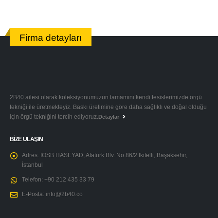
Firma detayları
2B40 ailesi olarak koleksiyonumuzun tamamını kendi tesislerimizde örgü
tekniği ile üretmekteyiz. Baskı üretimine göre daha sağlıklı ve doğal olduğu
için örgü tekniğini tercih ediyoruz.
Detaylar
BIZE ULAŞIN
Adres:
İOSB HASEYAD, Ataturk Blv. No:86/2 İkitelli, Başaksehir,
İstanbul
Telefon:
+90 212 435 33 79
E-Posta:
info@2b40.co